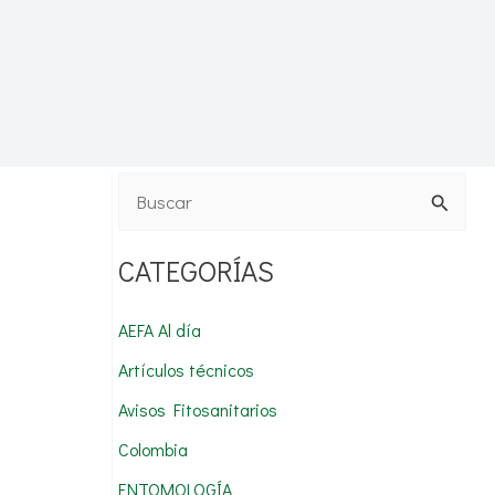
B
u
CATEGORÍAS
s
c
AEFA Al día
a
Artículos técnicos
r
Avisos Fitosanitarios
p
Colombia
o
r
ENTOMOLOGÍA