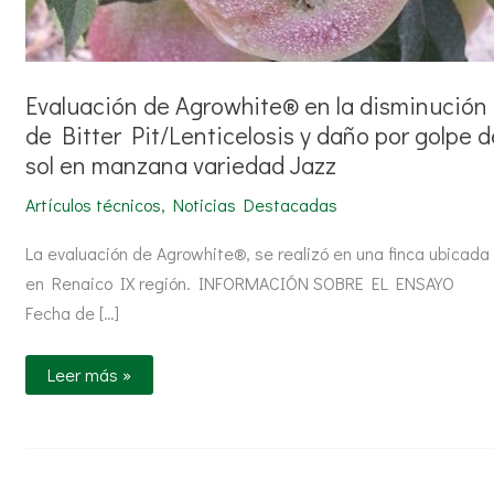
sol
en
manzana
variedad
Jazz
Evaluación de Agrowhite® en la disminución
de Bitter Pit/Lenticelosis y daño por golpe d
sol en manzana variedad Jazz
Artículos técnicos
,
Noticias Destacadas
La evaluación de Agrowhite®, se realizó en una finca ubicada
en Renaico IX región. INFORMACIÓN SOBRE EL ENSAYO
Fecha de […]
Leer más »