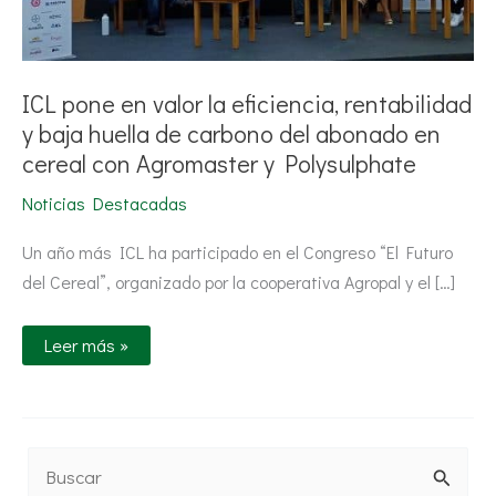
carbono
del
abonado
en
cereal
con
ICL pone en valor la eficiencia, rentabilidad
Agromaster
y baja huella de carbono del abonado en
y
Polysulphate
cereal con Agromaster y Polysulphate
Noticias Destacadas
Un año más ICL ha participado en el Congreso “El Futuro
del Cereal”, organizado por la cooperativa Agropal y el […]
Leer más »
B