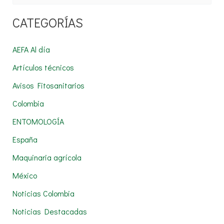
u
CATEGORÍAS
s
c
AEFA Al día
a
Artículos técnicos
r
Avisos Fitosanitarios
p
Colombia
o
r
ENTOMOLOGÍA
:
España
Maquinaria agrícola
México
Noticias Colombia
Noticias Destacadas