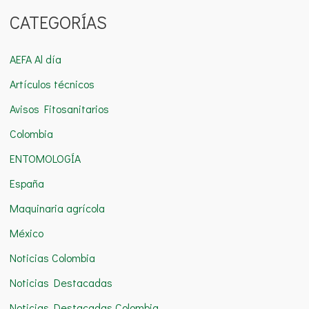
u
CATEGORÍAS
s
c
AEFA Al día
a
Artículos técnicos
r
Avisos Fitosanitarios
p
o
Colombia
r
ENTOMOLOGÍA
:
España
Maquinaria agrícola
México
Noticias Colombia
Noticias Destacadas
Noticias Destacadas Colombia