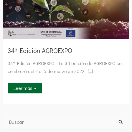
34ª Edición AGROEXPO
34ª Edición AGROEXPO La 34 edición de AGROEXPO se
celebrará del 2 al 5 de marzo de 2022 […]
Leer más »
B