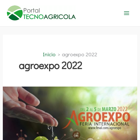
Ir
al
contenido
Inicio
agroexpo 2022
agroexpo 2022
34ª
Edición
AGROEXPO