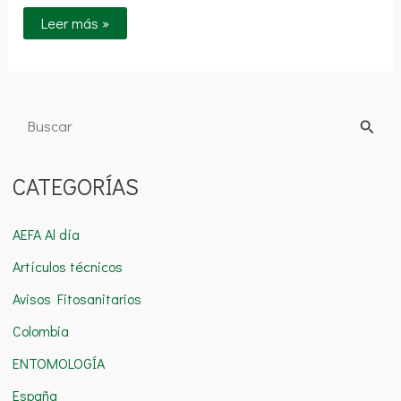
Leer más »
B
u
CATEGORÍAS
s
c
AEFA Al día
a
Artículos técnicos
r
Avisos Fitosanitarios
p
o
Colombia
r
ENTOMOLOGÍA
:
España