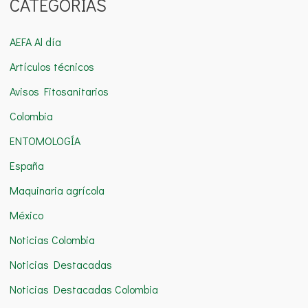
CATEGORÍAS
s
c
AEFA Al día
a
Artículos técnicos
r
Avisos Fitosanitarios
p
o
Colombia
r
ENTOMOLOGÍA
:
España
Maquinaria agrícola
México
Noticias Colombia
Noticias Destacadas
Noticias Destacadas Colombia