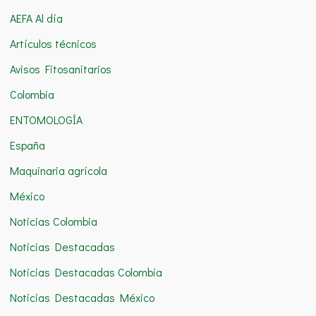
c
AEFA Al día
a
Artículos técnicos
r
Avisos Fitosanitarios
p
o
Colombia
r
ENTOMOLOGÍA
:
España
Maquinaria agrícola
México
Noticias Colombia
Noticias Destacadas
Noticias Destacadas Colombia
Noticias Destacadas México