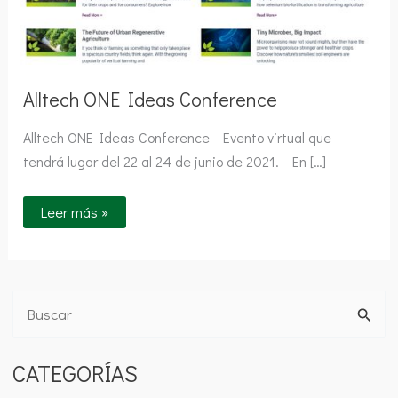
Alltech ONE Ideas Conference
Alltech ONE Ideas Conference Evento virtual que
tendrá lugar del 22 al 24 de junio de 2021. En […]
Leer más »
B
u
CATEGORÍAS
s