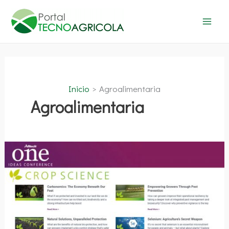
Ir
al
contenido
Inicio
Agroalimentaria
Agroalimentaria
Alltech
ONE
Ideas
Conference