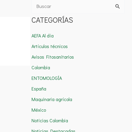
B
u
CATEGORÍAS
s
c
AEFA Al día
a
Artículos técnicos
r
Avisos Fitosanitarios
p
Colombia
o
ENTOMOLOGÍA
r
España
:
Maquinaria agrícola
México
Noticias Colombia
Noticias Destacadas