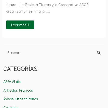
futuro La Revista Tierras y la Cooperativa ACOR
organizan un seminario […]
Leer más »
B
u
CATEGORÍAS
s
c
AEFA Al día
a
Artículos técnicos
r
Avisos Fitosanitarios
p
o
Colombia