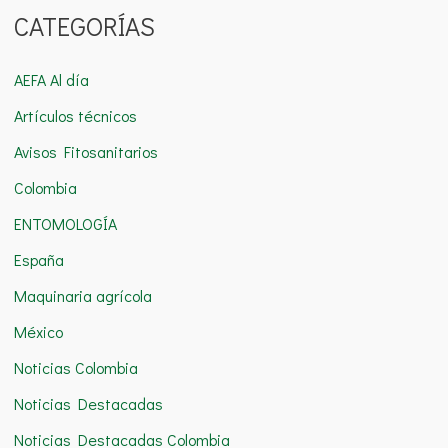
CATEGORÍAS
s
c
AEFA Al día
a
Artículos técnicos
r
Avisos Fitosanitarios
p
o
Colombia
r
ENTOMOLOGÍA
:
España
Maquinaria agrícola
México
Noticias Colombia
Noticias Destacadas
Noticias Destacadas Colombia