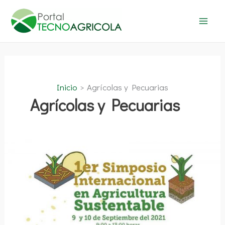
Ir
al
contenido
Inicio
Agrícolas y Pecuarias
Agrícolas y Pecuarias
1er.
Simposio
Internacional
en
Agricultura
Sustentable