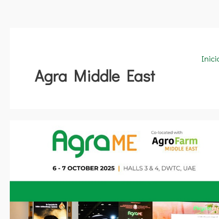
Inici
Agra Middle East
Agra
Middle
East