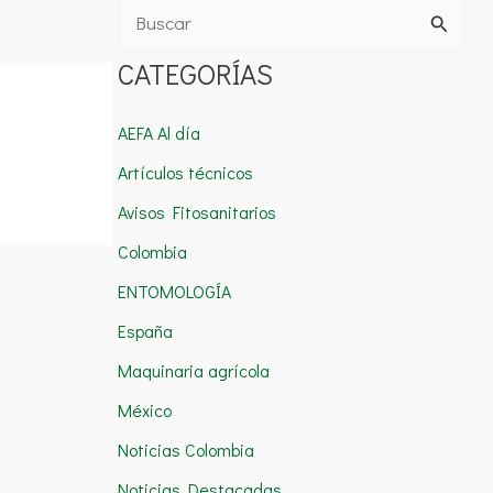
B
u
CATEGORÍAS
s
c
AEFA Al día
a
Artículos técnicos
r
Avisos Fitosanitarios
p
Colombia
o
ENTOMOLOGÍA
r
España
:
Maquinaria agrícola
México
Noticias Colombia
Noticias Destacadas