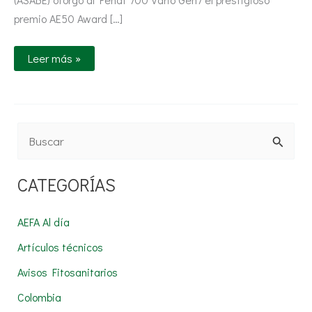
premio AE50 Award […]
Leer más »
B
u
CATEGORÍAS
s
c
AEFA Al día
a
Artículos técnicos
r
Avisos Fitosanitarios
p
Colombia
o