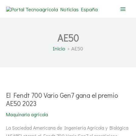
Ir
al
contenido
AE50
Inicio
AE50
El
Fendt
700
Vario
El Fendt 700 Vario Gen7 gana el premio
Gen7
gana
AE50 2023
el
premio
Maquinaria agrícola
AE50
2023
La Sociedad Americana de Ingeniería Agrícola y Biológica
(ASABE) otorgó al Fendt 700 Vario Gen7 el prestigioso