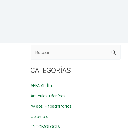
B
u
CATEGORÍAS
s
c
AEFA Al día
a
Artículos técnicos
r
Avisos Fitosanitarios
p
Colombia
o
r
ENTOMOLOGÍA