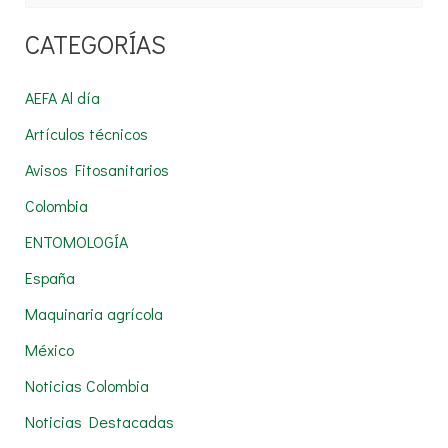
u
CATEGORÍAS
s
c
AEFA Al día
a
Artículos técnicos
r
Avisos Fitosanitarios
p
Colombia
o
r
ENTOMOLOGÍA
:
España
Maquinaria agrícola
México
Noticias Colombia
Noticias Destacadas