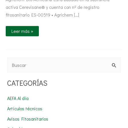
activa Cerevisane® y cuenta con nº de registro
fitosanitario ES-00519 • Agrichem […]
Leer más »
B
u
CATEGORÍAS
s
c
AEFA Al día
a
Artículos técnicos
r
Avisos Fitosanitarios
p