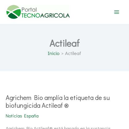
Ir
al
contenido
Actileaf
Inicio
Actileaf
Agrichem
Bio
amplía
la
Agrichem Bio amplía la etiqueta de su
etiqueta
de
biofungicida Actileaf ®
su
biofungicida
Noticias España
Actileaf
®
Agrichem Bio Actileaf® está basado en la sustancia