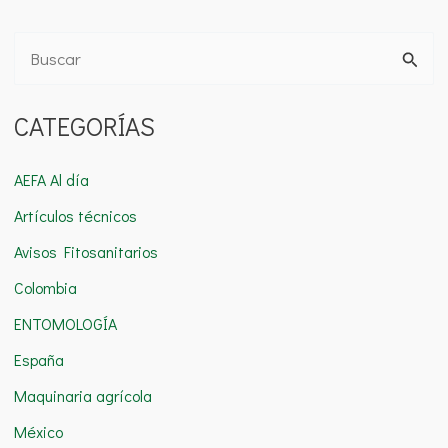
B
u
CATEGORÍAS
s
c
AEFA Al día
a
Artículos técnicos
r
Avisos Fitosanitarios
p
o
Colombia
r
ENTOMOLOGÍA
:
España
Maquinaria agrícola
México