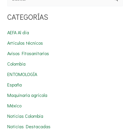
u
CATEGORÍAS
s
c
AEFA Al día
a
Artículos técnicos
r
Avisos Fitosanitarios
p
Colombia
o
r
ENTOMOLOGÍA
:
España
Maquinaria agrícola
México
Noticias Colombia
Noticias Destacadas