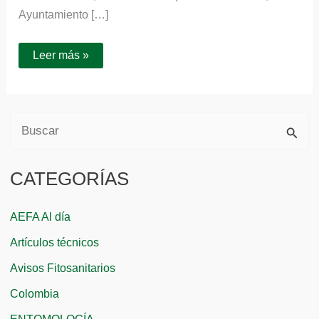
Ayuntamiento […]
Leer más »
B
u
CATEGORÍAS
s
c
AEFA Al día
a
Artículos técnicos
r
Avisos Fitosanitarios
p
Colombia
o
r