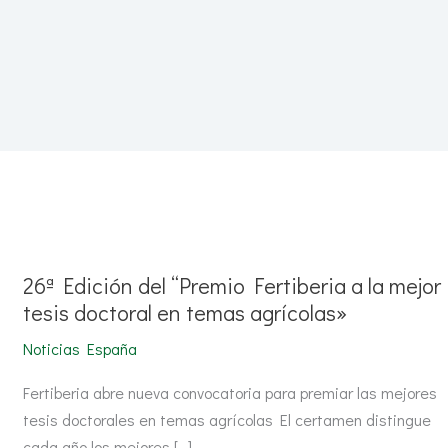
26ª
Edición
del
“Premio
26ª Edición del “Premio Fertiberia a la mejor
Fertiberia
a
tesis doctoral en temas agrícolas»
la
mejor
Noticias España
tesis
doctoral
en
Fertiberia abre nueva convocatoria para premiar las mejores
temas
agrícolas»
tesis doctorales en temas agrícolas El certamen distingue
cada año los mejores […]