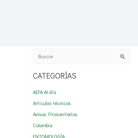
B
u
CATEGORÍAS
s
c
AEFA Al día
a
Artículos técnicos
r
Avisos Fitosanitarios
p
Colombia
o
r
ENTOMOLOGÍA