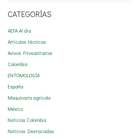
u
CATEGORÍAS
s
c
AEFA Al día
a
Artículos técnicos
r
Avisos Fitosanitarios
p
Colombia
o
r
ENTOMOLOGÍA
:
España
Maquinaria agrícola
México
Noticias Colombia
Noticias Destacadas