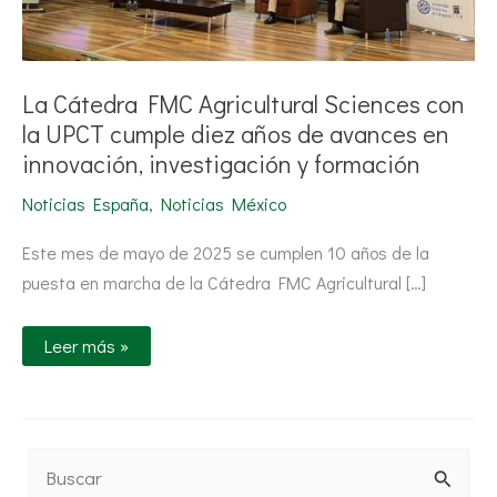
de
avances
en
innovación,
investigación
y
La Cátedra FMC Agricultural Sciences con
formación
la UPCT cumple diez años de avances en
innovación, investigación y formación
Noticias España
,
Noticias México
Este mes de mayo de 2025 se cumplen 10 años de la
puesta en marcha de la Cátedra FMC Agricultural […]
Leer más »
B