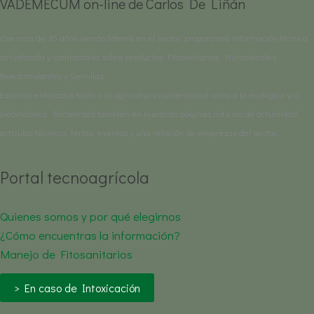
VADEMÉCUM on-line de Carlos De Liñán
Con más de 35 años siendo líderes en el sector, proporciona información técnica
actualizada y contrastada sobre productos Fitosanitarios, Nutricionales,
Bioestimulantes y Semillas.
Estamos enfocados tanto a la agricultura convencional como a la ecológica y/o
biodinámica. Encontrará también en nuestras páginas noticias de actualidad,
artículos técnicos, ferias, eventos y una relación de empresas del sector.
Portal tecnoagrícola
Quienes somos y por qué elegirnos
¿Cómo encuentras la información?
Manejo de Fitosanitarios
> En caso de Intoxicación