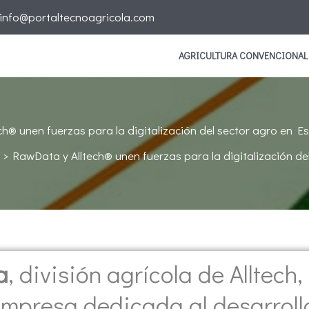
info@portaltecnoagricola.com
AGRICULTURA CONVENCIONAL
ch® unen fuerzas para la digitalización del sector agro en E
RawData y Alltech® unen fuerzas para la digitalización d
a
, división agrícola de Alltech,
empresa dedicada al desarroll