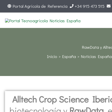
Ir
Portal Agrícola de Referencia
+34 915 473 515
al
contenido
RawData y Allte
Inicio
España
Noticias España
Alltech Crop Science Iberi
biotecnología y
RawData
, 