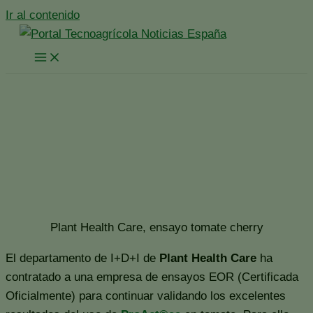
Ir al contenido
Plant Health Care: uso de
ProAct®aa en tomate
Inicio
España
Noticias España
Plant Health Care: uso de ProAct®aa en tomate
Plant Health Care, ensayo tomate cherry
El departamento de I+D+I de
Plant Health Care
ha
contratado a una empresa de ensayos EOR (Certificada
Oficialmente) para continuar validando los excelentes