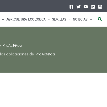
Busc
AGRICULTURA ECOLÓGICA
SEMILLAS
NOTICIAS
 de ProAct®aa
e las aplicaciones de ProAct®aa