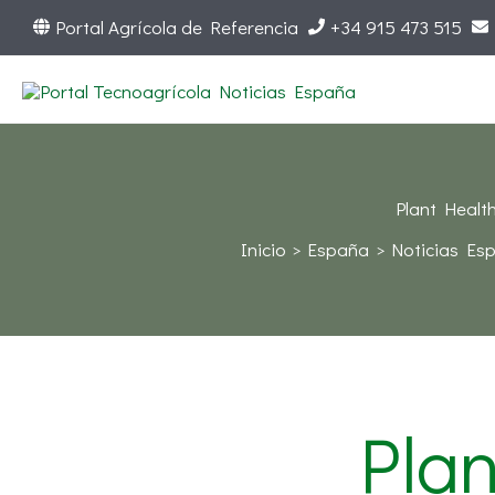
Ir
Portal Agrícola de Referencia
+34 915 473 515
al
contenido
Plant Health
Inicio
España
Noticias Es
Pla