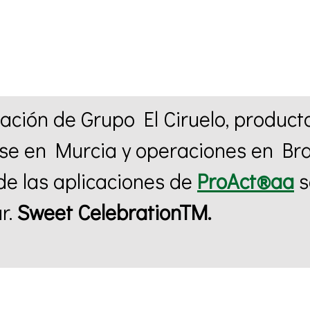
ación de Grupo El Ciruelo, producto
se en Murcia y operaciones en Bras
 de las aplicaciones de
ProAct®aa
s
r.
Sweet CelebrationTM.