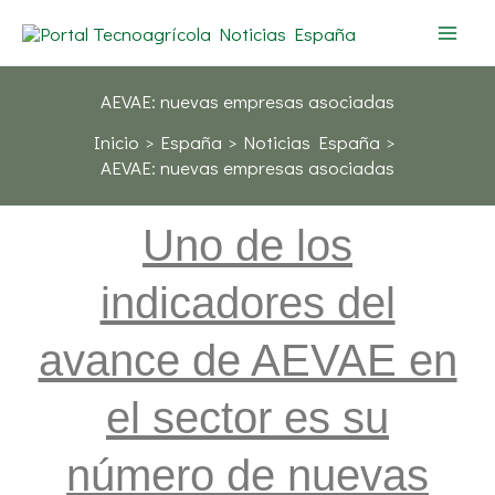
Ir
al
contenido
AEVAE: nuevas empresas asociadas
Inicio
España
Noticias España
AEVAE: nuevas empresas asociadas
Uno de los
indicadores del
avance de AEVAE en
el sector es su
número de nuevas