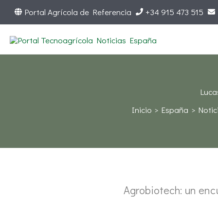
Ir
Portal Agrícola de Referencia
+34 915 473 515
al
contenido
Luca
Inicio
España
Notic
Agrobiotech: un encu