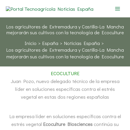
Ir
al
contenido
Los agricultores de Extremadura y Castilla-La Mancha
mejorarán sus cultivos con la tecnología de Ecoculture
Inicio
España
Noticias España
Los agricultores de Extremadura y Castilla-La Mancha
mejorarán sus cultivos con la tecnología de Ecoculture
ECOCULTURE
Juan Pozo, nuevo delegado técnico de la empresa
líder en soluciones específicas contra el estrés
vegetal en estas dos regiones españolas
La empresa líder en soluciones específicas contra el
estrés vegetal
Ecoculture Biosciences
continúa su