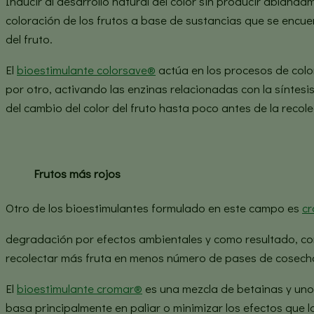
Inducir al desarrollo natural del color sin producir abland
coloración de los frutos a base de sustancias que se encue
del fruto.
El
bioestimulante colorsave®
actúa en los procesos de colo
por otro, activando las enzinas relacionadas con la síntesi
del cambio del color del fruto hasta poco antes de la reco
Frutos más rojos
Otro de los bioestimulantes formulado en este campo es
c
degradación por efectos ambientales y como resultado, con
recolectar más fruta en menos número de pases de cosecha, 
El
bioestimulante cromar®
es una mezcla de betainas y uno
basa principalmente en paliar o minimizar los efectos que l