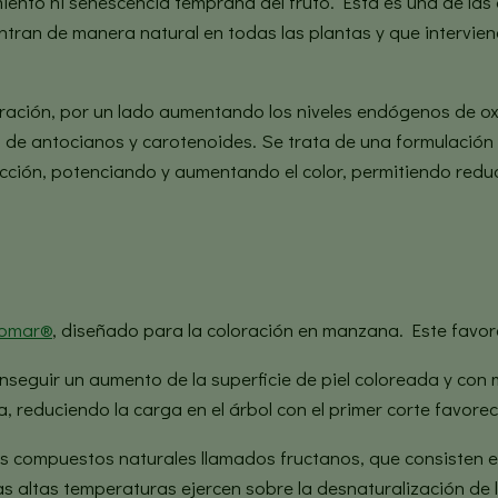
amiento ni senescencia temprana del fruto. Esta es una de las
ntran de manera natural en todas las plantas y que intervie
ración, por un lado aumentando los niveles endógenos de oxil
s de antocianos y carotenoides. Se trata de una formulación l
lección, potenciando y aumentando el color, permitiendo redu
romar®
, diseñado para la coloración en manzana. Este favor
seguir un aumento de la superficie de piel coloreada y con 
reduciendo la carga en el árbol con el primer corte favorec
s compuestos naturales llamados fructanos, que consisten e
as altas temperaturas ejercen sobre la desnaturalización de 