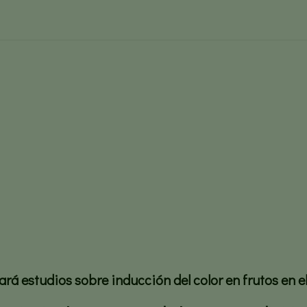
timulantes para estimular el d
Lida Plant Research crea bioestimulantes para estimular el des
rá estudios sobre inducción del color en frutos en e