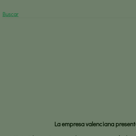
Buscar
Lida Plant Research crea bioes
los frutos
Inicio
España
Noticias España
La empresa valenciana presenta