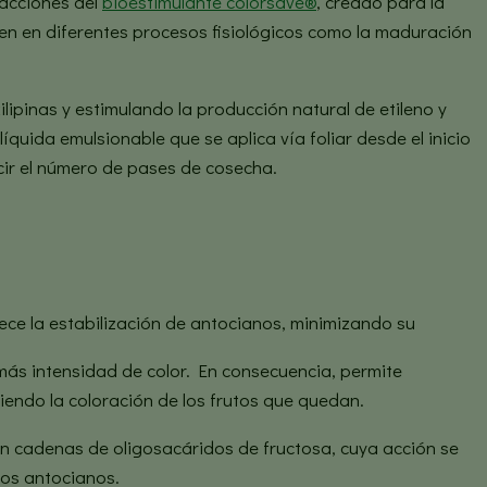
 acciones del
bioestimulante colorsave®
, creado para la
nen en diferentes procesos fisiológicos como la maduración
ipinas y estimulando la producción natural de etileno y
íquida emulsionable que se aplica vía foliar desde el inicio
cir el número de pases de cosecha.
ece la estabilización de antocianos, minimizando su
más intensidad de color. En consecuencia, permite
iendo la coloración de los frutos que quedan.
n cadenas de oligosacáridos de fructosa, cuya acción se
los antocianos.