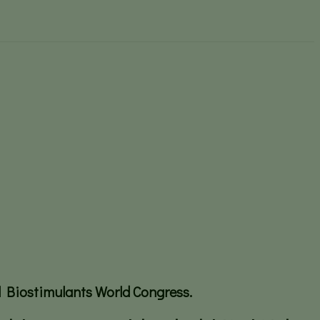
esarrollo natural del color de
arrollo natural del color de los frutos
l Biostimulants World Congress.