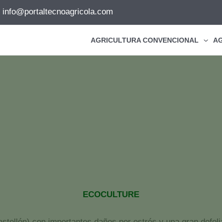
info@portaltecnoagricola.com
AGRICULTURA CONVENCIONAL
AG
e cultivos de aguacate con problemas de encharcamiento tra
Inicio
España
Noticias España
uperación de cultivos de aguacate con problemas de encharca
ECOCULTURE
stellón) con importantes daños por estrés y una gran defoli