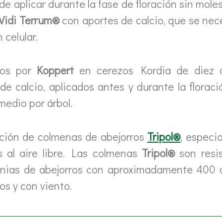
e aplicar durante la fase de floración sin moles
Vidi Terrum®
con aportes de calcio, que se nec
 celular.
dos por
Koppert
en cerezos Kordia de diez 
e calcio, aplicados antes y durante la floraci
edio por árbol.
ción de colmenas de abejorros
Tripol®
, especi
es al aire libre. Las colmenas
Tripol®
son resis
lonias de abejorros con aproximadamente 400 
os y con viento.