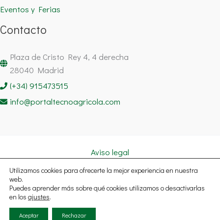
Eventos y Ferias
Contacto
Plaza de Cristo Rey 4, 4 derecha
28040 Madrid
(+34) 915473515
info@portaltecnoagricola.com
Aviso legal
Política de cookies
Utilizamos cookies para ofrecerte la mejor experiencia en nuestra
Política de privacidad
web.
Puedes aprender más sobre qué cookies utilizamos o desactivarlas
Copyright © 2026 Portal Tecnoagrícola Noticias España | Todos
en los
ajustes
.
los derechos reservados.
Aceptar
Rechazar