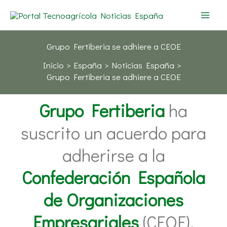
Ir
al
contenido
Grupo Fertiberia se adhiere a CEOE
Inicio
España
Noticias España
Grupo Fertiberia se adhiere a CEOE
Grupo Fertiberia
ha
suscrito un acuerdo para
adherirse a la
Confederación Española
de Organizaciones
Empresariales
(CEOE),