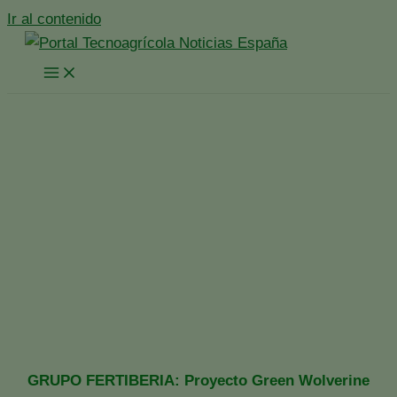
Ir al contenido
Grupo Fertiberia
impulsará en Suecia la
primera planta de
amoniaco y fertilizantes
verdes a gran escala
Inicio
España
Noticias España
Grupo Fertiberia impulsará en Suecia la primera planta de
amoniaco y fertilizantes verdes a gran escala
GRUPO FERTIBERIA: Proyecto Green Wolverine