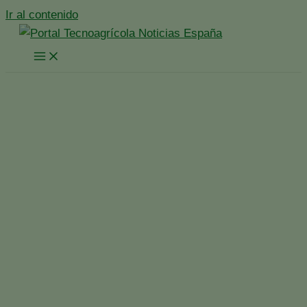
Ir al contenido
Grandes empresas del
sector agrícola suman
fuerzas para introducir
una nueva tecnología para
la transferencia de
fitosanitarios mediante
sistema cerrado
Inicio
España
Noticias España
Grandes empresas del sector agrícola suman fuerzas
para introducir una nueva tecnología para la transferencia
de fitosanitarios mediante sistema cerrado