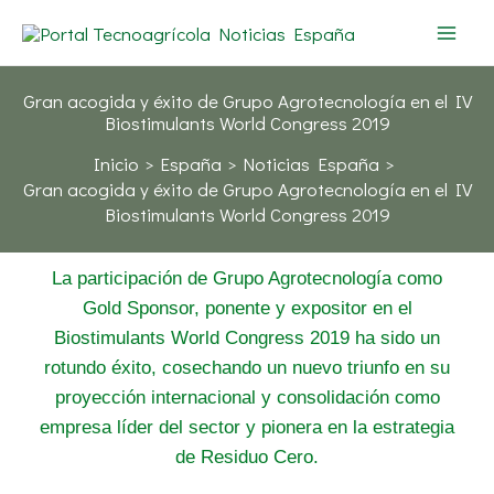
Ir
al
contenido
Gran acogida y éxito de Grupo Agrotecnología en el IV
Biostimulants World Congress 2019
Inicio
España
Noticias España
Gran acogida y éxito de Grupo Agrotecnología en el IV
Biostimulants World Congress 2019
La participación de Grupo Agrotecnología como
Gold Sponsor, ponente y expositor en el
Biostimulants World Congress 2019 ha sido un
rotundo éxito, cosechando un nuevo triunfo en su
proyección internacional y consolidación como
empresa líder del sector y pionera en la estrategia
de Residuo Cero.