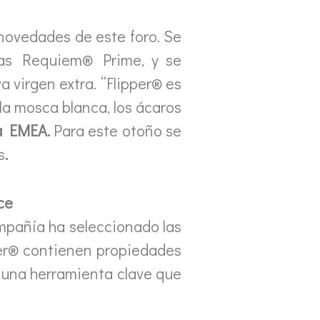
 novedades de este foro. Se
ras Requiem® Prime, y se
 virgen extra. “Flipper® es
la mosca blanca, los ácaros
ra EMEA.
Para este otoño se
s
.
ce
ompañía ha seleccionado las
per® contienen propiedades
, una herramienta clave que