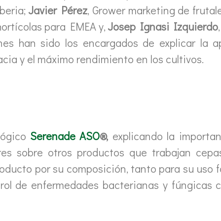
Iberia;
Javier Pérez
, Grower marketing de frutal
hortícolas para EMEA y,
Josep Ignasi Izquierdo
nes han sido los encargados de explicar la a
acia y el máximo rendimiento en los cultivos.
ológico
Serenade ASO
®,
explicando la importa
es sobre otros productos que trabajan cepas
ducto por su composición, tanto para su uso fo
trol de enfermedades bacterianas y fúngicas co