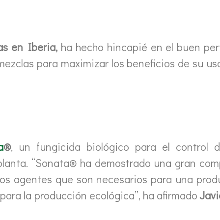
as en Iberia,
ha hecho hincapié en el buen perf
 mezclas para maximizar los beneficios de su u
a
®
, un fungicida biológico para el control
a planta. “Sonata® ha demostrado una gran comp
los agentes que son necesarios para una prod
para la producción ecológica”, ha afirmado
Javi