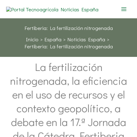
Ir
al
contenido
Fertiberia: La fertilización nitrogenada
Inicio
España
Noticias España
Fertiberia: La fertilización nitrogenada
La fertilización
nitrogenada, la eficiencia
en el uso de recursos y el
contexto geopolítico, a
debate en la 17.ª Jornada
de la Cátedra Fertiberia