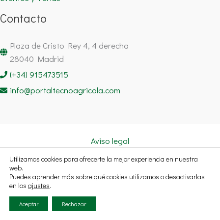
Contacto
Plaza de Cristo Rey 4, 4 derecha
28040 Madrid
(+34) 915473515
info@portaltecnoagricola.com
Aviso legal
Política de cookies
Utilizamos cookies para ofrecerte la mejor experiencia en nuestra
Política de privacidad
web.
Puedes aprender más sobre qué cookies utilizamos o desactivarlas
Copyright © 2026 Portal Tecnoagrícola Noticias España | Todos
en los
ajustes
.
los derechos reservados.
Aceptar
Rechazar