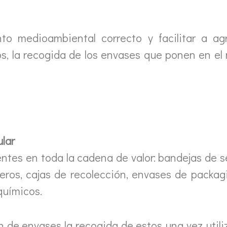
to medioambiental correcto y facilitar a agri
cos, la recogida de los envases que ponen en e
ular
entes en toda la cadena de valor: bandejas de se
deros, cajas de recolección, envases de packa
químicos.
de envases la recogida de estos una vez utiliz