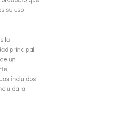
as su uso
s la
dad principal
 de un
te,
uos incluidos
cluida la