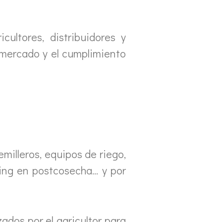
cultores, distribuidores y
l mercado y el cumplimiento
milleros, equipos de riego,
ging en postcosecha… y por
ados por el agricultor para