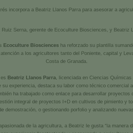
rés incorpora a Beatriz Llanos Parra para asesorar a agric
 Ruiz Serna, gerente de Ecoculture Biosciences, y Beatriz 
s
Ecoculture Biosciences
ha reforzado su plantilla sumand
tención a los agricultores tanto del Poniente, capital y Leva
Costa de Granada.
e es
Beatriz Llanos Parra
, licenciada en Ciencias Químicas 
re su experiencia, destaca su labor como técnico comercial 
también ha trabajado como enlace para desarrollar proyectos
estión integral de proyectos I+D en cultivos de pimiento y t
de demostración, o gestionando porfolio y analizando nueva
pasionada de la agricultura, a Beatriz le gusta “la manera d