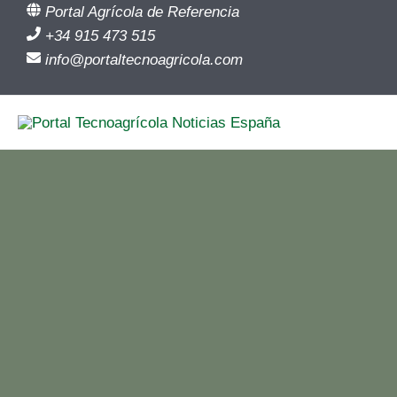
Ir
Portal Agrícola de Referencia
al
+34 915 473 515
contenido
info@portaltecnoagricola.com
Ecoculture Biosciences refuerza su plantilla sumando un
Inicio
España
Noticias España
Ecoc