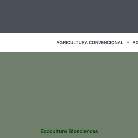
AGRICULTURA CONVENCIONAL
AG
a nueva delegada técnica comercial en el sureste
ulture Biosciences refuerza su plantilla sumando una nueva
Ecoculture Biosciences