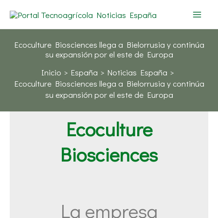
Ir
al
contenido
Ecoculture Biosciences llega a Bielorrusia y continúa
su expansión por el este de Europa
Inicio
España
Noticias España
Ecoculture Biosciences llega a Bielorrusia y continúa
su expansión por el este de Europa
Ecoculture
Biosciences
La empresa