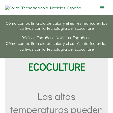
Ir
al
contenido
Cómo combatir la ola de calor y el estrés hídrico en los
cultivos con la tecnología de Ecoculture
Inicio
España
Noticias España
Cómo combatir la ola de calor y el estrés hídrico en los
cultivos con la tecnología de Ecoculture
ECOCULTURE
Las altas
temperaturas pueden