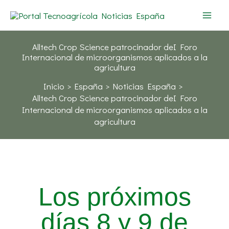
Ir
al
contenido
Alltech Crop Science patrocinador deI Foro
Internacional de microorganismos aplicados a la
agricultura
Inicio
España
Noticias España
Alltech Crop Science patrocinador deI Foro
Internacional de microorganismos aplicados a la
agricultura
Los próximos
días 8 y 9 de