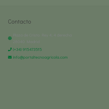
Contacto
Plaza de Cristo Rey 4, 4 derecha
28040 Madrid
(+34) 915473515
info@portaltecnoagricola.com