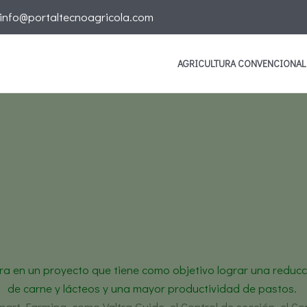
info@portaltecnoagricola.com
AGRICULTURA CONVENCIONAL
 emisiones netas de carbono
a
Valtra ayuda a desarrollar carne y productos lácteos si
ra en un proyecto que tiene como objetivo lograr una reducc
de carne y lácteos y una mayor productividad de pastos.
Smart Farming, como Valtra Guide, el Control de sección, el Con