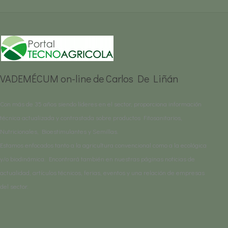
VADEMÉCUM on-line de Carlos De Liñán
Con más de 35 años siendo líderes en el sector, proporciona información
técnica actualizada y contrastada sobre productos Fitosanitarios,
Nutricionales, Bioestimulantes y Semillas.
Estamos enfocados tanto a la agricultura convencional como a la ecológica
y/o biodinámica. Encontrará también en nuestras páginas noticias de
actualidad, artículos técnicos, ferias, eventos y una relación de empresas
del sector.