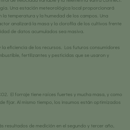
logía. Una estación meteorológica local proporcionará
rán la temperatura y la humedad de los campos. Una
r analizará la masa y la clorofila de los cultivos frente
antidad de datos acumulados sea masiva.
y la eficiencia de los recursos. Los futuros consumidores
stible, fertilizantes y pesticidas que se usaron y
CO2. El forraje tiene raíces fuertes y mucha masa, y como
de fijar. Al mismo tiempo, los insumos están optimizados
ás resultados de medición en el segundo y tercer año,