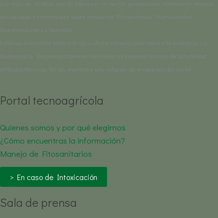
Con más de 35 años siendo líderes en el sector, proporciona información técnica
actualizada y contrastada sobre productos Fitosanitarios, Nutricionales,
Bioestimulantes y Semillas.
Estamos enfocados tanto a la agricultura convencional como a la ecológica y/o
biodinámica. Encontrará también en nuestras páginas noticias de actualidad,
artículos técnicos, ferias, eventos y una relación de empresas del sector.
Portal tecnoagrícola
Quienes somos y por qué elegirnos
¿Cómo encuentras la información?
Manejo de Fitosanitarios
> En caso de Intoxicación
Sala de prensa