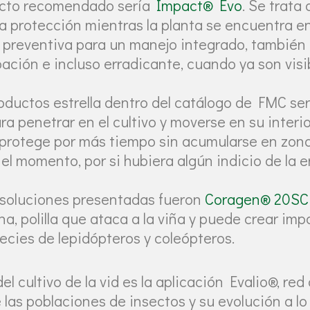
roducto recomendado sería
Impact® Evo
. Se trata
 protección mientras la planta se encuentra en 
preventiva para un manejo integrado, también p
ción e incluso erradicante, cuando ya son visib
roductos estrella dentro del catálogo de FMC se
a penetrar en el cultivo y moverse en su interi
protege por más tiempo sin acumularse en zona
el momento, por si hubiera algún indicio de la 
as soluciones presentadas fueron
Coragen® 20SC
na, polilla que ataca a la viña y puede crear i
cies de lepidópteros y coleópteros.
l cultivo de la vid es la aplicación Evalio®, re
las poblaciones de insectos y su evolución a lo