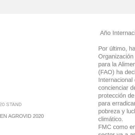
Año Internac
Por último, h
Organización
para la Alimen
(FAO) ha dec
Internacional
concienciar d
protección de
para erradica
pobreza y luc
EN AGROVID 2020
climático.
FMC como emp
sector va a ap