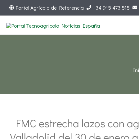
Ir
Portal Agrícola de Referencia
+34 915 473 515
al
contenido
In
FMC estrecha lazos con agr
Valladolid del 30 de enero a