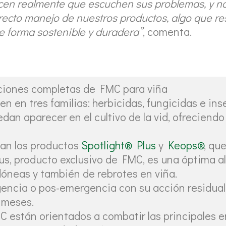
ecen realmente que escuchen sus problemas, y n
rrecto manejo de nuestros productos, algo que r
e forma sostenible y duradera”
, comenta.
ciones completas de FMC para viña
en en tres familias: herbicidas, fungicidas e ins
an aparecer en el cultivo de la vid, ofreciendo
can los productos
Spotlight® Plus
y
Keops®
, qu
s, producto exclusivo de FMC, es una óptima a
dóneas y también de rebrotes en viña.
encia o pos-emergencia con su acción residual,
s meses.
C están orientados a combatir las principales e