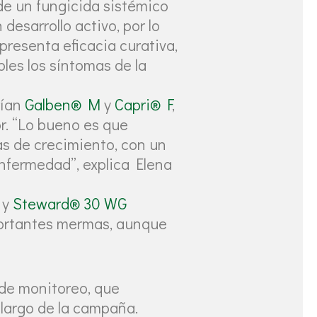
 de un fungicida sistémico
desarrollo activo, por lo
resenta eficacia curativa,
les los síntomas de la
rían
Galben® M
y
Capri® F
,
or. “Lo bueno es que
s de crecimiento, con un
enfermedad”, explica Elena
y
Steward® 30 WG
mportantes mermas, aunque
d de monitoreo, que
 largo de la campaña.