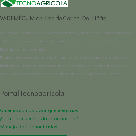
VADEMÉCUM on-line de Carlos De Liñán
Con más de 35 años siendo líderes en el sector, proporciona información técnica
actualizada y contrastada sobre productos Fitosanitarios, Nutricionales,
Bioestimulantes y Semillas.
Estamos enfocados tanto a la agricultura convencional como a la ecológica y/o
biodinámica. Encontrará también en nuestras páginas noticias de actualidad,
artículos técnicos, ferias, eventos y una relación de empresas del sector.
Portal tecnoagrícola
Quienes somos y por qué elegirnos
¿Cómo encuentras la información?
Manejo de Fitosanitarios