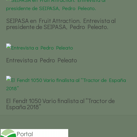
SEIPASA en Fruit Attraction. Entrevista al
presidente de SEIPASA, Pedro Peleato.
Entrevista a Pedro Peleato
El Fendt 1050 Vario finalista al “Tractor de
España 2018”