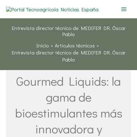
Ir
al
contenido
Entrevista director técnico de MEDIFER DR. Óscar
Pablo
Inicio
Artículos técnicos
Entrevista director técnico de MEDIFER DR. Óscar
Pablo
Gourmed Liquids: la
gama de
bioestimulantes más
innovadora y