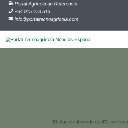
Ir
Portal Agrícola de Referencia
al
+34 915 473 515
contenido
info@portaltecnoagricola.com
ICL: Plan de abonado en fresa
El plan de abonado de
ICL
en fresa