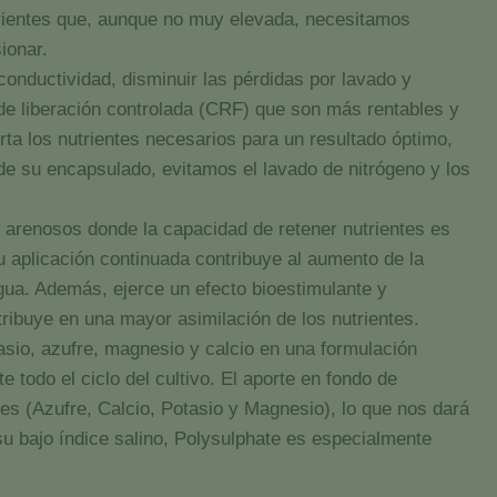
utrientes que, aunque no muy elevada, necesitamos
ionar.
conductividad, disminuir las pérdidas por lavado y
 de liberación controlada (CRF) que son más rentables y
ta los nutrientes necesarios para un resultado óptimo,
 de su encapsulado, evitamos el lavado de nitrógeno y los
s arenosos donde la capacidad de retener nutrientes es
u aplicación continuada contribuye al aumento de la
gua. Además, ejerce un efecto bioestimulante y
ntribuye en una mayor asimilación de los nutrientes.
sio, azufre, magnesio y calcio en una formulación
 todo el ciclo del cultivo. El aporte en fondo de
les (Azufre, Calcio, Potasio y Magnesio), lo que nos dará
su bajo índice salino, Polysulphate es especialmente