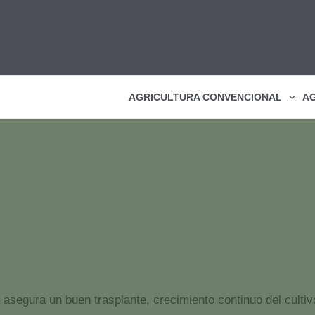
AGRICULTURA CONVENCIONAL
AG
Inicio
Artículos técnicos
ICL: Plan de abonado en fresa
 asegura un buen trasplante, crecimiento continuo del cultivo