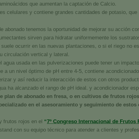
 aminoácidos que aumentan la captación de Calcio.
des celulares y contiene grandes cantidades de potasio, que
de abonado tenemos la oportunidad de mejorar su acción c
ectantes sirven para hidratar uniformemente los sustratos,
uele ocurrir en las nuevas plantaciones, o si el riego no es
 circulación vertical y lateral.
l agua usada en las pulverizaciones puede tener un impacto si
anque a un nivel óptimo de pH entre 4-5, contiene acondiciona
rizar y así reducir la interacción de estos con otros produc
gua ha alcanzado el rango de pH ideal. y acondicionador esp
nte plan de abonado en fresa, o en cultivos de frutos r
pecializado en el asesoramiento y seguimiento de estos 
 frutos rojos en el
“
7º Congreso Internacional de Frutos 
stand con su equipo técnico para atender a clientes y profes