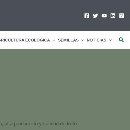
Busc
RICULTURA ECOLÓGICA
SEMILLAS
NOTICIAS
, alta producción y calidad de fruto