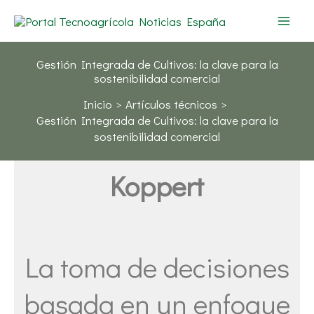
Ir
al
contenido
Gestión Integrada de Cultivos: la clave para la
sostenibilidad comercial
Inicio
Artículos técnicos
Gestión Integrada de Cultivos: la clave para la
sostenibilidad comercial
Koppert
La toma de decisiones
basada en un enfoque