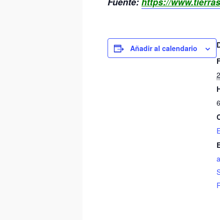
Fuente:
https://www.tierr
Añadir al calendario
2
E
a
S
R