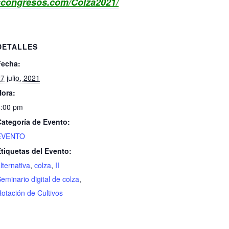
ascongresos.com/Colza2021/
DETALLES
Fecha:
7 julio, 2021
Hora:
6:00 pm
Categoría de Evento:
EVENTO
tiquetas del Evento:
lternativa
,
colza
,
II
eminario digital de colza
,
otación de Cultivos